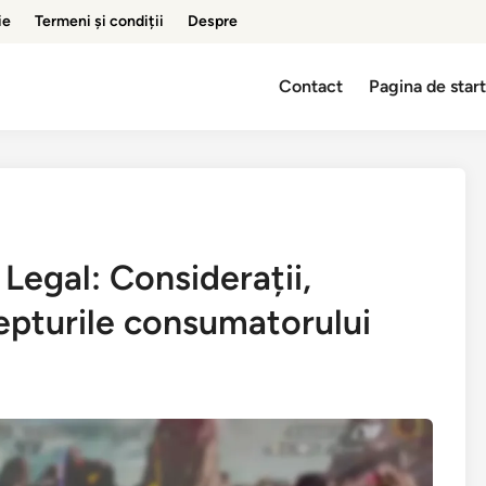
ie
Termeni și condiții
Despre
Contact
Pagina de star
Legal: Considerații,
repturile consumatorului