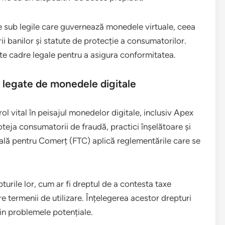
ate sub legile care guvernează monedele virtuale, ceea
i banilor și statute de protecție a consumatorilor.
este cadre legale pentru a asigura conformitatea.
r legate de monedele digitale
ol vital în peisajul monedelor digitale, inclusiv Apex
teja consumatorii de fraudă, practici înșelătoare și
rală pentru Comerț (FTC) aplică reglementările care se
turile lor, cum ar fi dreptul de a contesta taxe
re termenii de utilizare. Înțelegerea acestor drepturi
rin problemele potențiale.