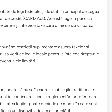
tate de legi federale și de stat, în principal de Legea
ilor de credit (CARD Act). Această lege impune ca
xpirare și interzice taxe care diminuează valoarea
mpunând restricții suplimentare asupra taxelor și
i să verifice legile locale pentru a înțelege drepturile
eventualele limitări.
curi, poate să nu se încadreze sub legile tradiționale
sunt în continuare supuse reglementărilor referitoare
abilitatea legilor poate depinde de modul în care sunt
ie ca un dispozitiv de acces preplătit.