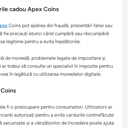
rile cadou Apex Coins
pex
Coins pot apărea din fraudă, prezentări false sau
 să fie precauți atunci când cumpără sau răscumpără
e legitime pentru a evita înșelătoriile.
rmă de monedă, problemele legate de impozitare și
 ar trebui să consulte un specialist în impozite pentru
avea în legătură cu utilizarea monedelor digitale.
 Coins
e fi o preocupare pentru consumatori. Utilizatorii ar
rcianți autorizați pentru a evita cardurile contrafăcute
tă securizate și a vânzătorilor de încredere poate ajuta