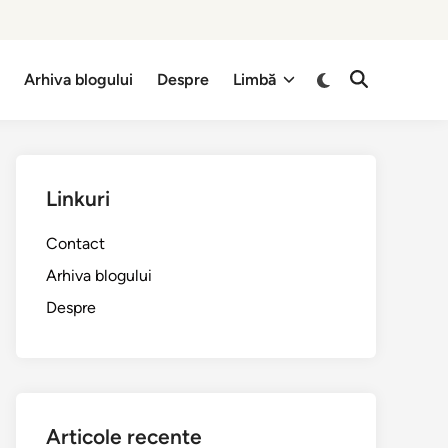
Switch
t
Arhiva blogului
Despre
Limbă
Open
to
Search
dark
mode
Linkuri
Contact
Arhiva blogului
Despre
Articole recente