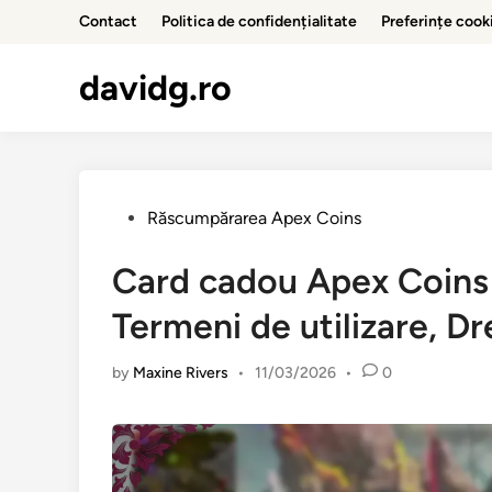
Skip
Contact
Politica de confidențialitate
Preferințe cook
to
content
davidg.ro
Posted
Răscumpărarea Apex Coins
in
Card cadou Apex Coins 
Termeni de utilizare, D
by
Maxine Rivers
•
11/03/2026
•
0