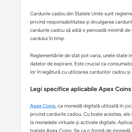
Cardurile cadou din Statele Unite sunt reglemen
privind responsabilitatea și divulgarea cardur
cardurile cadou să aibă o perioadă minimă de e
cardului în timp.
Reglementările de stat pot varia, unele state i
datelor de expirare. Este crucial ca consumatori
lor în legătură cu utilizarea cardurilor cadou și 
Legi specifice aplicabile Apex Coins
Apex Coins
, ca monedă digitală utilizată în jo
privind cardurile cadou. Cu toate acestea, ele 
la monedele virtuale și activele digitale. Aplic
tratate Apex Coins, fie ca o formă de monedă, f