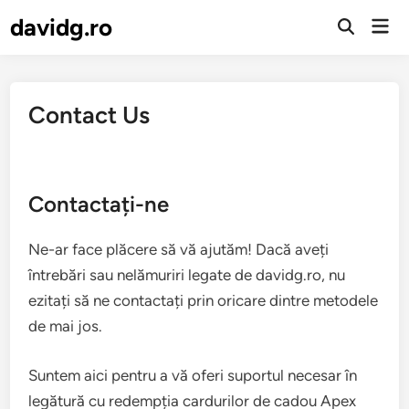
Skip
davidg.ro
Mai
to
Open
Men
Search
content
Contact Us
Contactați-ne
Ne-ar face plăcere să vă ajutăm! Dacă aveți
întrebări sau nelămuriri legate de davidg.ro, nu
ezitați să ne contactați prin oricare dintre metodele
de mai jos.
Suntem aici pentru a vă oferi suportul necesar în
legătură cu redempția cardurilor de cadou Apex